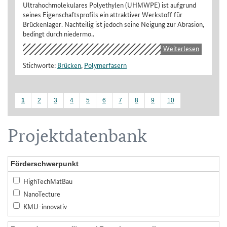
Ultrahochmolekulares Polyethylen (UHMWPE) ist aufgrund
seines Eigenschaftsprofils ein attraktiver Werkstoff für
Brückenlager. Nachteilig ist jedoch seine Neigung zur Abrasion,
bedingt durch niedermo..
Weiterlesen
Stichworte:
Brücken
,
Polymerfasern
1
2
3
4
5
6
7
8
9
10
Projektdatenbank
Förderschwerpunkt
HighTechMatBau
NanoTecture
KMU-innovativ