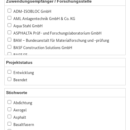
Zuwendungsempfänger / Forschungsstelle
ADM-ISOBLOC GmbH
AML Anlagentechnik GmbH & Co. KG
Aqua Stahl GmbH
ASPHALTA Prüf- und Forschungslaboratorium GmbH
BAM – Bundesanstalt für Materialforschung und -prüfung
BASF Construction Solutions GmbH
BASF SE
Bauer Spezialtiefbau GmbH
Projektstatus
Bauhaus-Universität Weimar
Entwicklung
Bayerisches Zentrum für angewandte Energieforschung, e.V. (ZAE
Beendet
Bayern)
Bennert Restaurierungen GmbH
Stichworte
Beratende Ingenieure Specht, Kalleja & Partner GmbH
Abdichtung
Betonwerk Neu-Ulm GmbH & Co. KG
Aerogel
BfB Büro für Baukonstruktionen GmbH
Asphalt
BTE Stelcon GmbH
Basaltfasern
Bundesanstalt für Straßenwesen (BASt)