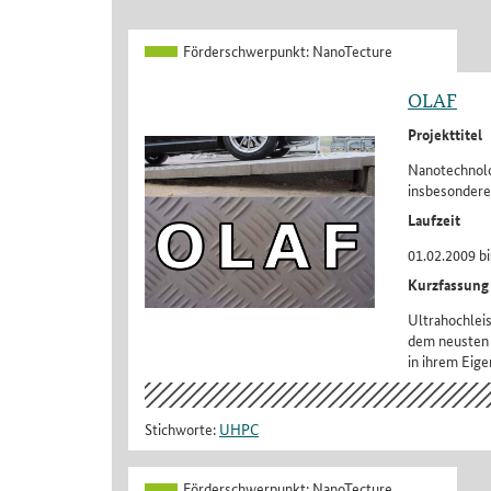
Förderschwerpunkt:
NanoTecture
OLAF
Projekttitel
Nanotechnolog
insbesondere
Laufzeit
01.02.2009 bi
Kurzfassung
Ultrahochlei
dem neusten 
in ihrem Eige
Stichworte:
UHPC
Förderschwerpunkt:
NanoTecture