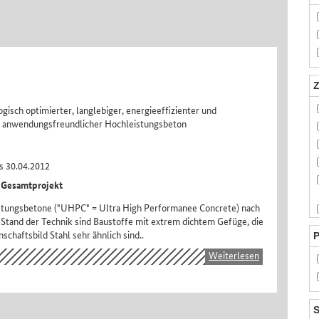
Z
isch optimierter, langlebiger, energieeffizienter und
 anwendungsfreundlicher Hochleistungsbeton
s 30.04.2012
 Gesamtprojekt
stungsbetone ("UHPC" = Ultra High Performanee Concrete) nach
Stand der Technik sind Baustoffe mit extrem dichtem Gefüge, die
nschaftsbild Stahl sehr ähnlich sind..
P
Weiterlesen
S