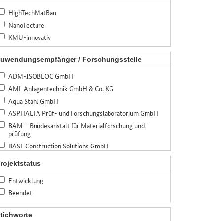
HighTechMatBau
NanoTecture
KMU-innovativ
uwendungsempfänger / Forschungsstelle
ADM-ISOBLOC GmbH
AML Anlagentechnik GmbH & Co. KG
Aqua Stahl GmbH
ASPHALTA Prüf- und Forschungslaboratorium GmbH
BAM – Bundesanstalt für Materialforschung und -
prüfung
BASF Construction Solutions GmbH
BASF SE
rojektstatus
Bauer Spezialtiefbau GmbH
Entwicklung
Bauhaus-Universität Weimar
Beendet
Bayerisches Zentrum für angewandte
Energieforschung, e.V. (ZAE Bayern)
Bennert Restaurierungen GmbH
tichworte