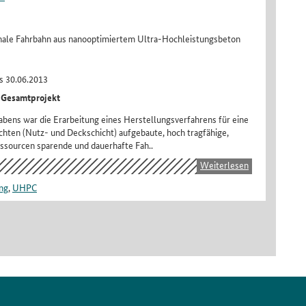
nale Fahrbahn aus nanooptimiertem Ultra-Hochleistungsbeton
s 30.06.2013
 Gesamtprojekt
abens war die Erarbeitung eines Herstellungsverfahrens für eine
chten (Nutz- und Deckschicht) aufgebaute, hoch tragfähige,
ssourcen sparende und dauerhafte Fah..
Weiterlesen
ng
,
UHPC