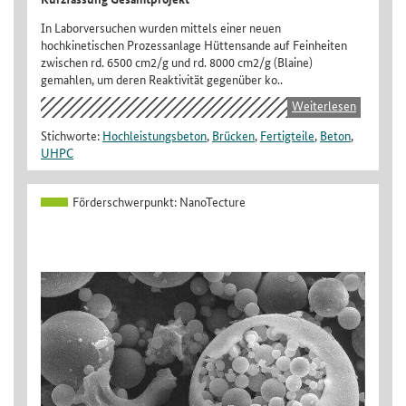
In Laborversuchen wurden mittels einer neuen
hochkinetischen Prozessanlage Hüttensande auf Feinheiten
zwischen rd. 6500 cm2/g und rd. 8000 cm2/g (Blaine)
gemahlen, um deren Reaktivität gegenüber ko..
Weiterlesen
Stichworte:
Hochleistungsbeton
,
Brücken
,
Fertigteile
,
Beton
,
UHPC
Förderschwerpunkt:
NanoTecture