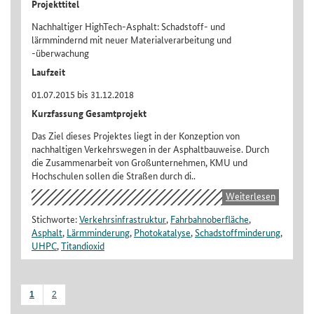
Projekttitel
Nachhaltiger HighTech-Asphalt: Schadstoff- und
lärmmindernd mit neuer Materialverarbeitung und
-überwachung
Laufzeit
01.07.2015 bis 31.12.2018
Kurzfassung Gesamtprojekt
Das Ziel dieses Projektes liegt in der Konzeption von
nachhaltigen Verkehrswegen in der Asphaltbauweise. Durch
die Zusammenarbeit von Großunternehmen, KMU und
Hochschulen sollen die Straßen durch di..
Weiterlesen
Stichworte:
Verkehrsinfrastruktur
,
Fahrbahnoberfläche
,
Asphalt
,
Lärmminderung
,
Photokatalyse
,
Schadstoffminderung
,
UHPC
,
Titandioxid
1
2