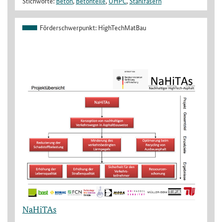
Stichworte:
Beton
,
Betonteile
,
UHPC
,
Stahlfasern
Förderschwerpunkt:
HighTechMatBau
NaHiTAs