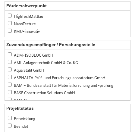
Förderschwerpunkt
HighTechMatBau
NanoTecture
KMU-innovativ
Zuwendungsempfänger / Forschungsstelle
ADM-ISOBLOC GmbH
AML Anlagentechnik GmbH & Co. KG
Aqua Stahl GmbH
ASPHALTA Prüf- und Forschungslaboratorium GmbH
BAM – Bundesanstalt für Materialforschung und -prüfung
BASF Construction Solutions GmbH
BASF SE
Bauer Spezialtiefbau GmbH
Projektstatus
Bauhaus-Universität Weimar
Entwicklung
Bayerisches Zentrum für angewandte Energieforschung, e.V. (ZAE
Beendet
Bayern)
Bennert Restaurierungen GmbH