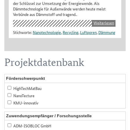
der Schlüssel zur Umsetzung der Energiewende. Als
Dämmtechnologie für Außenwände werden heute meist
Verbünde aus Dämmstoff und tragend..
Weiterlesen
Stichworte:
Nanotechnologie
,
Recycling
,
Luftporen
,
Dämmung
Projektdatenbank
Förderschwerpunkt
HighTechMatBau
NanoTecture
KMU-innovativ
Zuwendungsempfänger / Forschungsstelle
ADM-ISOBLOC GmbH