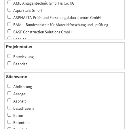
AML Anlagentechnik GmbH & Co. KG
Aqua Stahl GmbH
ASPHALTA Prüf- und Forschungslaboratorium GmbH
BAM – Bundesanstalt für Materialforschung und -prüfung
BASF Construction Solutions GmbH
BASF SE
Bauer Spezialtiefbau GmbH
Projektstatus
Bauhaus-Universität Weimar
Entwicklung
Bayerisches Zentrum für angewandte Energieforschung, e.V. (ZAE
Beendet
Bayern)
Bennert Restaurierungen GmbH
Stichworte
Beratende Ingenieure Specht, Kalleja & Partner GmbH
Abdichtung
Betonwerk Neu-Ulm GmbH & Co. KG
Aerogel
BfB Büro für Baukonstruktionen GmbH
Asphalt
BTE Stelcon GmbH
Basaltfasern
Bundesanstalt für Straßenwesen (BASt)
Beton
CASEA GmbH
Betonteile
Celitement GmbH