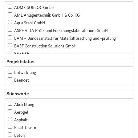
ADM-ISOBLOC GmbH
AML Anlagentechnik GmbH & Co. KG
Aqua Stahl GmbH
ASPHALTA Prüf- und Forschungslaboratorium GmbH
BAM – Bundesanstalt für Materialforschung und -prüfung
BASF Construction Solutions GmbH
BASF SE
Bauer Spezialtiefbau GmbH
Projektstatus
Bauhaus-Universität Weimar
Entwicklung
Bayerisches Zentrum für angewandte Energieforschung, e.V. (ZAE
Beendet
Bayern)
Bennert Restaurierungen GmbH
Stichworte
Beratende Ingenieure Specht, Kalleja & Partner GmbH
Abdichtung
Betonwerk Neu-Ulm GmbH & Co. KG
Aerogel
BfB Büro für Baukonstruktionen GmbH
Asphalt
BTE Stelcon GmbH
Basaltfasern
Bundesanstalt für Straßenwesen (BASt)
Beton
CASEA GmbH