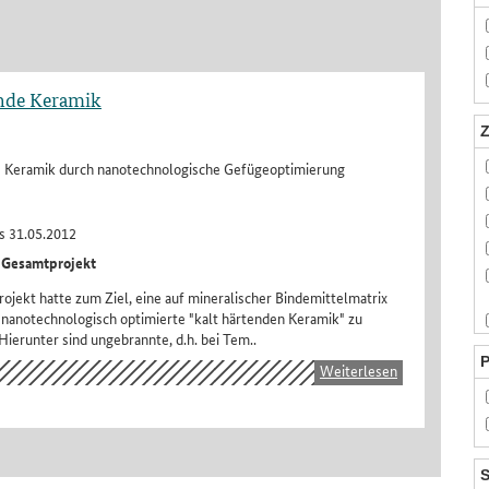
ende Keramik
Z
e Keramik durch nanotechnologische Gefügeoptimierung
s 31.05.2012
 Gesamtprojekt
jekt hatte zum Ziel, eine auf mineralischer Bindemittelmatrix
 nanotechnologisch optimierte "kalt härtenden Keramik" zu
Hierunter sind ungebrannte, d.h. bei Tem..
P
Weiterlesen
S