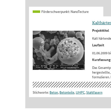
Förderschwerpunkt:
NanoTecture
Kalthärt
Projekttitel
Kalt härtend
Laufzeit
01.06.2009 bi
Kurzfassung
Das Gesamtpro
hergestellte,
formulieren. 
Stichworte:
Beton
,
Betonteile
,
UHPC
,
Stahlfasern