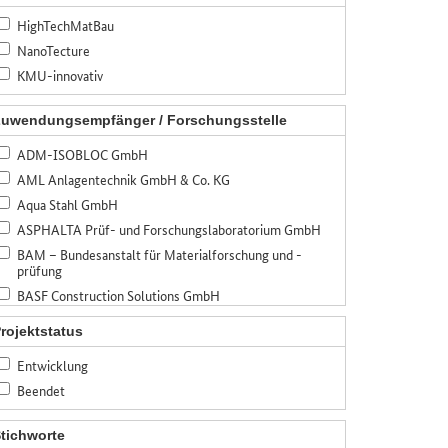
HighTechMatBau
NanoTecture
KMU-innovativ
uwendungsempfänger / Forschungsstelle
ADM-ISOBLOC GmbH
AML Anlagentechnik GmbH & Co. KG
Aqua Stahl GmbH
ASPHALTA Prüf- und Forschungslaboratorium GmbH
BAM – Bundesanstalt für Materialforschung und -
prüfung
BASF Construction Solutions GmbH
BASF SE
rojektstatus
Bauer Spezialtiefbau GmbH
Entwicklung
Bauhaus-Universität Weimar
Beendet
Bayerisches Zentrum für angewandte
Energieforschung, e.V. (ZAE Bayern)
Bennert Restaurierungen GmbH
tichworte