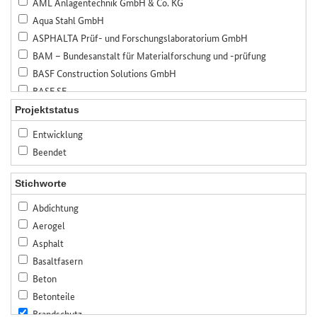
AML Anlagentechnik GmbH & Co. KG
Aqua Stahl GmbH
ASPHALTA Prüf- und Forschungslaboratorium GmbH
BAM – Bundesanstalt für Materialforschung und -prüfung
BASF Construction Solutions GmbH
BASF SE
Bauer Spezialtiefbau GmbH
Projektstatus
Bauhaus-Universität Weimar
Entwicklung
Bayerisches Zentrum für angewandte Energieforschung, e.V. (ZAE
Beendet
Bayern)
Bennert Restaurierungen GmbH
Stichworte
Beratende Ingenieure Specht, Kalleja & Partner GmbH
Abdichtung
Betonwerk Neu-Ulm GmbH & Co. KG
Aerogel
BfB Büro für Baukonstruktionen GmbH
Asphalt
BTE Stelcon GmbH
Basaltfasern
Bundesanstalt für Straßenwesen (BASt)
Beton
CASEA GmbH
Betonteile
Celitement GmbH
Brandschutz
CG TEC GmbH