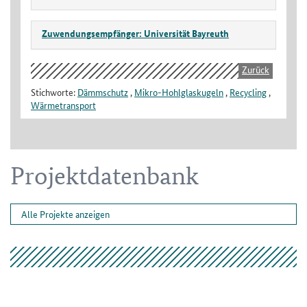
Zuwendungsempfänger: Universität Bayreuth
Zurück
Stichworte:
Dämmschutz
,
Mikro-Hohlglaskugeln
,
Recycling
,
Wärmetransport
Projektdatenbank
Alle Projekte anzeigen