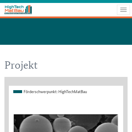
Togg
navig
Projekt
Förderschwerpunkt:
HighTechMatBau