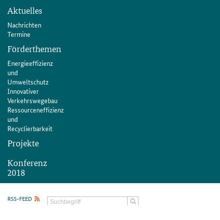
Aktuelles
Nachrichten
Termine
Förderthemen
Energieeffizienz
und
Umweltschutz
Innovativer
Verkehrswegebau
Ressourceneffizienz
und
Recyclierbarkeit
Projekte
Konferenz
2018
Konferenz
2018
RSS-FEED
Programm
Tagungsband